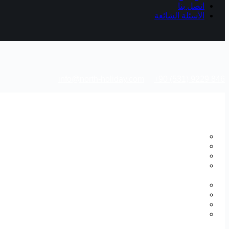
اتصل بنا
الأسئلة الشائعة
info@north-holiday.com
+90 (531) 9229 846