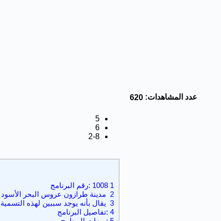
عدد المشاهدات:
620
5
6
2-8
1
1008 :رقم البرنامج
2
مدينة طرازون عروس البحر الأسود
3
يقال بأنه يوجد سببين لهذه التسمية
4
:تفاصيل البرنامج
5
:ميزات البرنامج