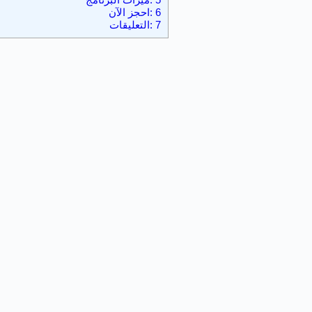
6
:احجز الآن
7
:التعليقات