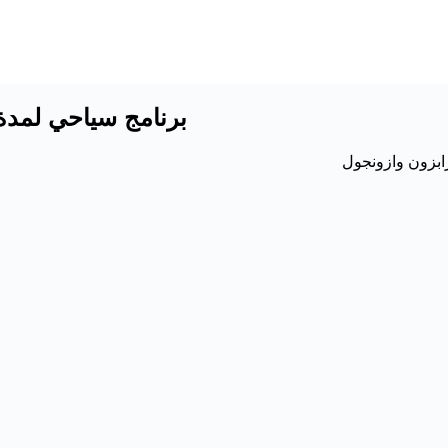
برنامج سياحي لمدة 6 ايام 5 ليالي في مدينة طرابزون وازون