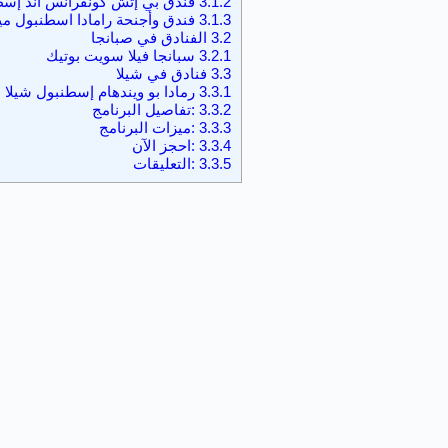
3.1.2
فندق بي إتش كونفرانس آند إس
3.1.3
فندق وأجنحة رامادا اسطنبول مي
3.2
الفنادق في صبانجا
3.2.1
سبانجا فيلا سويت بوتيك
3.3
فنادق في شيلا
3.3.1
رمادا بو ويندهام إسطنبول شيلا
3.3.2
:تفاصيل البرنامج
3.3.3
:ميزات البرنامج
3.3.4
:احجز الآن
3.3.5
:التعليقات