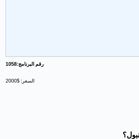
1058:رقم البرنامج
:السعر
$
2000
بول؟