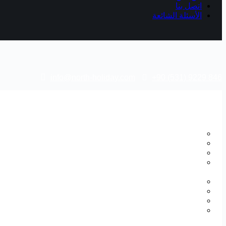
اتصل بنا
الأسئلة الشائعة
info@north-holiday.com
+90 (531) 9229 846