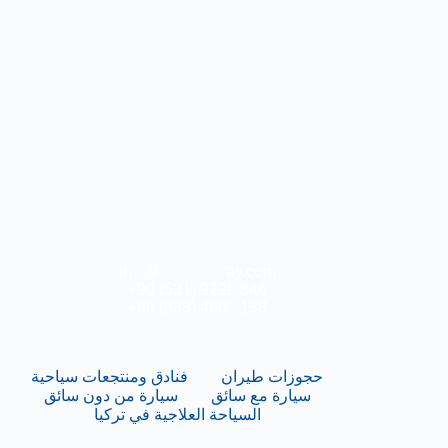
in
**
@
***********
ay.com
+90 (531) 9229 846
+90 (538) 4605 138
حجوزات طيران
فنادق ومنتجعات سياحية
سيارة مع سائق
سيارة من دون سائق
السياحة العلاجية في تركيا