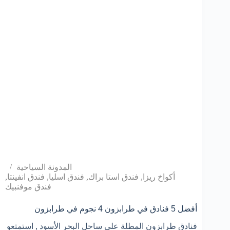
المدونة السياحية
أكواخ ريزا
,
فندق استا براك
,
فندق اسليا
,
فندق انفينتا
,
فندق موفنبيك
أفضل 5 فنادق في طرابزون 4 نجوم في طرابزون
فنادق طرابزون المطلة على ساحل البحر الأسود , استمتعو