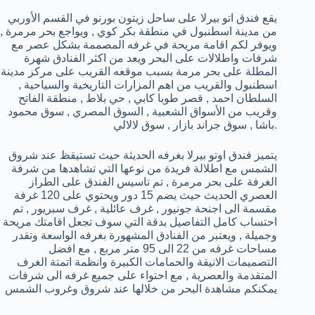
يقع فندق اتو بيرلا على ساحل زيتون بورنو في القسم الأوربي
من مدينة اسطنبول في منطقة بكر كوي , ويواجع بحر مرمرة ,
ويوفر لكم اقامة مريحة في غرفه المصممة بشكل عصر مع
شرفات واطلالات على البحر ويعد من اكثر الفنادق شهرة
المطلة على بحر مرمة بسبب موقعه القريب على مركز مدينة
اسطنبول والقريب من اهم المزارات التاريخية والسياحية ,
السلطان احمد , قصر طوبا كابي , حي بلاط , منطقة الفاتح
وقريب من الأسواق الشعبية , السوق المصري , سوق محمود
باشا , سوق جراند بازار , سوق لالالي.
يتميز فندق اوتو بيرلا بغرفه الحديثة حيث تستيقظ عند شروق
الشمس مع اطلالة فريدة من نوعها التي تشاهدها من شرفة
الغرفة على بحر مرمرة , تم تاسيس الفندق على الطراز
العصري الحديث حيث يضم 15 دور ويحتوي على 120 غرفة
مقسمة الى اجنحة جونيور , غرف عائلية , غرف سبريور , تم
احتساب كامل التفاصيل بدقة التي سوف تجعل اقامتك مريحة
وجميلة , ويعتبر من الفنادق المشهورة بغرفه الواسعة وتقدر
مساحات غرفه من 22 الى 95 متر مربع , مع افضل
التصميمات الانيقة والحمامات الكبيرة وانظمة اتمتة الغرف
المتقدمة والعصرية , مع احتواء على جميع غرفه الى شرفات
يمكنكم مشاهدة البحر من خلالها عند شروق وغروب الشمس