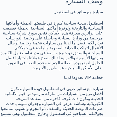
وصف السيارة
سيارة مع سائق في اسطنبول
اسطنبول مدينة سياحية كبيرة في طبيعتها الجميلة وأماكنها
السياحية والتاريخة ولوفرة أماكنها السياحية الجميلة فيصعب
على الزائرين معرفة هذه الأماكن فنحن بدورنا شركة سياحية
مرخصة من وزارة السياحة وحاصلة على رخصة التورساب
نقدم لكم افضل ما لدينا من سيارات فخمة وخاصة لرجال
الأعمال لتواكب الحداثة العصرية والراحة في جولاتكم
السياحية والسائق ذو خبرة واسعة في مدينة اسطنبول الكبيرة
بقارتيها الأسيوية والأوربية لذالك ننصح عملائنا باختيار افضل
الحلول لتمتع بهذه العطلة الجميلة وعدم التعب في التدوير
على الأماكن السياحية عن طريق الأنترنيت
تجدوها لدينا VIP فخامة
سيارة مع سائق عربي في اسطنبول فهذه السيارة تكون
أفضل نوع من السيارات من ماركة مارسيدس فيتو الألمانية
الحديثة وتكون ذات غرفة فاخرة من المقاعد المريحة
الكهربائية وشاشة عرض في السيارة وجدران ملونة باحدث
صرعات الموضة الحديثة والسقف ذو النجوم والشهب لتتمتعوا
بجولاتكم السياحية في اسطنبول وخارج اسطنبول وهي تتسمع