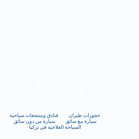
in
**
@
***********
ay.com
+90 (531) 9229 846
+90 (538) 4605 138
حجوزات طيران
فنادق ومنتجعات سياحية
سيارة مع سائق
سيارة من دون سائق
السياحة العلاجية في تركيا