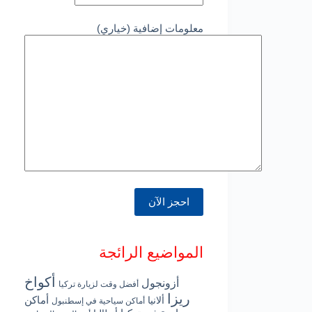
معلومات إضافية (خياري)
المواضيع الرائجة
أكواخ
أزونجول
أفضل وقت لزيارة تركيا
ريزا
أماكن
ألانيا
أماكن سياحية في إسطنبول