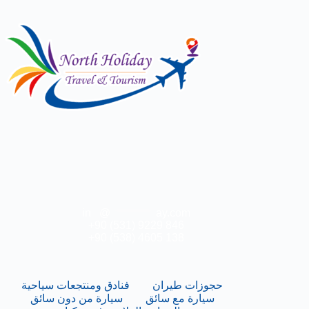
in
**
@
***********
ay.com
+90 (531) 9229 846
+90 (538) 4605 138
حجوزات طيران
فنادق ومنتجعات سياحية
سيارة مع سائق
سيارة من دون سائق