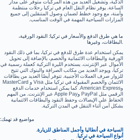
الذكية، وتشغيل العديد من هذه المركبات متوفر على مدار
الساعة. يوفر نظام النقل العام في تركيا رحلات منتظمة
وأمنة، مع وجود خطط لضمان وصول المتنقلين إلى جميع
المزارات السياحية المهمة في الوقت المناسب.
ما هي طرق الدفع والأسعار في تركيا: النقود الورقية،
البطاقات، وغيرها.
يمكن استخدام عدة طرق للدفع في تركيا، بما في ذلك النقود
الورقية والبطاقات الائتمانية والخصم، بالإضافة إلى تحويل
الأموال عبر الإنترنت. يستخدم الليرة التركية كعملة رسمية في
تركيا، ويوجد العديد من مكاتب الصرافة والبنوك التي تتيح
للزوار صرف العملات الأجنبية. تتوفر أيضًا العديد من بطاقات
الائتمان والخصم المقبولة في تركيا مثل Visa و MasterCard
وAmerican Express. كما يمكن استخدام خدمات الدفع
الرقمي مثل PayPal وApple Pay عبر الإنترنت. من المهم
الحفاظ على الإيصالات وحفظ النقود والبطاقات الائتمانية
بشكل آمن أثناء التنقل في المدن التركية.
:مواضيع قد تهمك
السياحة في أنطاليا وأجمل المناطق للزيارة
.
أنواع السياحة في تركيا
.