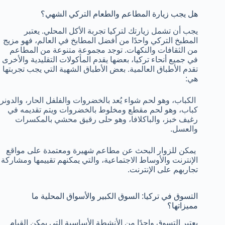
هل يجب زيارة المطاعم والطعام التركي الشهي؟
يجب أن تشمل زيارتك لتركيا تجربة الأكل المحلي. يعتبر
المطبخ التركي واحدًا من أفضل المطابخ في العالم، فهو مزيج
من الثقافات والنكهات. توجد مجموعة متنوعة من المطاعم
في جميع أنحاء تركيا، بعضها يقدم المأكولات التقليدية والأخرى
تقدم الأطباق العالمية. بعض الأطباق الشهية التي يجب تجربتها
هي:
الكباب، وهو لحم شواء يُعد بالخضروات والفلفل الحار، والدونر
كباب، وهو لحم مقطع ومخلوط بالخضروات ويتم تقديمه في
رغيف خبز، والباكلافا، وهو حلى رقيق محشي بالمكسرات
والعسل.
يمكن للزوار البحث عن مطاعم شهيرة ومعتمدة على مواقع
الإنترنت والأوساط الاجتماعية، والتي يمكنهم تقييمها ومشاركة
تجاربهم على الإنترنت.
التسوق في تركيا: السوق الكبير والأسواق المحلية ما
مميزاتها؟
يعتبر التسوق واحدًا من الأنشطة الأساسية التي يمكن القيام