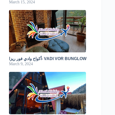
March 15, 2024
أكواخ وادي فور ريزا- VADI VOR BUNGLOW
March 9, 2024