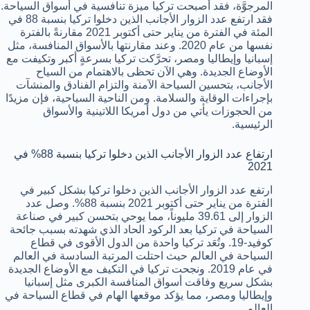
المرجوَّة، فقد أصبحت تركيا ميزة تنافسية في أسواق السياحة.
فقد ارتفع عدد الزوار الأجانب الذين دخلوا تركيا بنسبة 88 في
المئة في الفترة من يناير حتى أكتوبر 2021 مقارنةً بالفترة
نفسها من عام 2020. وعند مقارنتها بالأسواق المنافسة، مثل
إسبانيا وإيطاليا ومصر، تحرَّكت تركيا بسرعةٍ أكبر وتكيفت مع
الأوضاع الجديدة. وهي الآن تحظى بالاهتمام من السياح
الأجانب، بتحسين السياحة الآمنة والتزام الفنادق والمنشآت
بإجراءات الوقاية والسلامة. ومن الناحية السياحية، فإن مزيدًا
من الحجوزات يأتي من دول أمريكا اللاتينية والأسواق
الرئيسية.
ارتفاع عدد الزوار الأجانب الذين دخلوا تركيا بنسبة 88% في
2021
ارتفع عدد الزوار الأجانب الذين دخلوا تركيا بشكل كبير في
الفترة من يناير حتى أكتوبر 2021 بنسبة 88%. وصل عدد
الزوار إلى 39.61 مليوناً، مما يوحي بتحسن كبير في صناعة
السياحة في تركيا بعد الركود الحاد الذي شهدته بسبب جائحة
كوفيد-19. وتُعَد تركيا واحدة من الدول الأقوى في قطاع
السياحة في العالم حيث احتلت المرتبة السادسة في العالم
في عام 2019. ونجحت تركيا في التكيف مع الأوضاع الجديدة
بشكل سريع وفاقت أسواق المنافسة الكبرى مثل إسبانيا
وإيطاليا ومصر، مما يؤكد موقعها الهام في قطاع السياحة في
العالم.