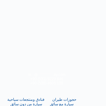
in
**
@
***********
ay.com
+90 (531) 9229 846
+90 (538) 4605 138
حجوزات طيران
فنادق ومنتجعات سياحية
سيارة مع سائق
سيارة من دون سائق