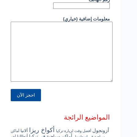
معلومات إضافية (خياري)
المواضيع الرائجة
أكواخ ريزا
أزونجول
ألانيا
أفضل وقت لزيارة تركيا
أماكن
أماكن سياحية في تركيا
أنطاليا
سياحية في إسطنبول
أهم