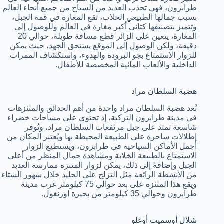
طرابزون، فهي تجذب العديد من السياح من جميع أنحاء العالم
بسبب جمالها الطبيعي الخلاب، تقع المغارة في قمة الجبل،
وتتميز بتصنيفها كثاني أكبر مغارة في العالم وللوصول إلى
المغارة، يتعين على الزائر قطع مسافة طويلة، حوالي 20
دقيقة، ولكن الوصول إلى الموقع يستحق الجهد، حيث يمكن
للزوار الاستمتاع بجو البرودة والهدوء، واستكشاف الممرات
الداخلية والألعاب المائية المخصصة للأطفال.
هضبة السلطان مراد
تُعد هضبة السلطان مراد واحدة من أهم الحدائق والمتنزهات
في مدينة طرابزون التركية، إذ تحتوي على مساحات خضراء
شاسعة تمتد على جبل مرتفعات السلطان مراد، وتُوفر
إطلالات ساحرة على الطبيعة المحيطة بها ويُعتبر المكان من
أجمل الأماكن السياحية في طرابزون، ويستطيع الزوار
الاستمتاع بالطبيعة الخلابة ومشاهدة جمال المنظر من أعلى
الجبل وإضافةً إلى ذلك، يمكن لزوار المتنزه ممارسة العديد
من الأنشطة الرائعة مثل التزلج على الجليد خلال شهور الشتاء
ويقع هذا المتنزه على بعد حوالي 75 كيلومتر غرب مدينة
طرابزون وحوالي 35 كيلومتر من بحيرة اوزنغول.
شلال أوسميت أوغلو