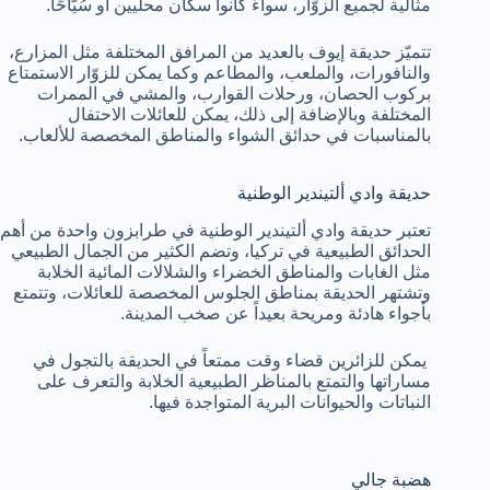
مثالية لجميع الزوّار، سواءً كانوا سكان محليين أو سُيّاحًا.
تتميّز حديقة إيوف بالعديد من المرافق المختلفة مثل المزارع،
والنافورات، والملعب، والمطاعم وكما يمكن للزوّار الاستمتاع
بركوب الحصان، ورحلات القوارب، والمشي في الممرات
المختلفة وبالإضافة إلى ذلك، يمكن للعائلات الاحتفال
بالمناسبات في حدائق الشواء والمناطق المخصصة للألعاب.
حديقة وادي ألتيندير الوطنية
تعتبر حديقة وادي ألتيندير الوطنية في طرابزون واحدة من أهم
الحدائق الطبيعية في تركيا، وتضم الكثير من الجمال الطبيعي
مثل الغابات والمناطق الخضراء والشلالات المائية الخلابة
وتشتهر الحديقة بمناطق الجلوس المخصصة للعائلات، وتتمتع
بأجواء هادئة ومريحة بعيداً عن صخب المدينة.
يمكن للزائرين قضاء وقت ممتعاً في الحديقة بالتجول في
مساراتها والتمتع بالمناظر الطبيعية الخلابة والتعرف على
النباتات والحيوانات البرية المتواجدة فيها.
هضبة جالي