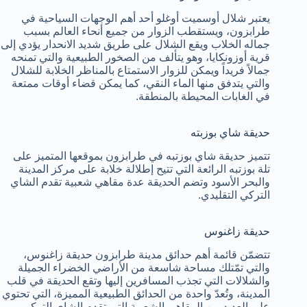
يعتبر شلال أوسميت أوغلو أحد أهم الوجهات السياحية في
طرابزون، ويستقطب الزوار من جميع أنحاء العالم بسبب
جماله الخلاب ويقع الشلال على طريق شديد الانحدار يؤدي إلى
قرية أوزونكايا، وهو يتألف من الصخور الطبيعية والتي تمنحه
جمالاً فريداً ويمكن للزوار الاستمتاع بالمناظر الخلابة للشلال
والتي يتدفق منها الماء النقي، كما يمكن قضاء أوقات ممتعة
في الغابات المحيطة بالمنطقة.
حديقة شاي بوزبته
تتميز حديقة شاي بوزتبه في طرابزون بموقعها المتميز على
تلة بوزتبه الرائعة التي تتيح إطلالة خلابة على مركز المدينة
والبحر الأسود وتضم الحديقة عدة مقاهي شعبية تقدم الشاي
التركي التقليدي.
حديقة زاغنوس
تتضمّن قائمة أهم حدائق مدينة طرابزون حديقة زاغنوس،
والتي تمّتلك مساحة شاسعة من الأراضي الخضراء الجميلة
والشلالات التي تجذب المسافرين إليها وتقع الحديقة في قلب
المدينة، وتُعدّ واحدة من الحدائق الطبيعية المميزة، التي تحتوي
على العديد من المقاهي الشعبية التي تقدم الشاي التركي