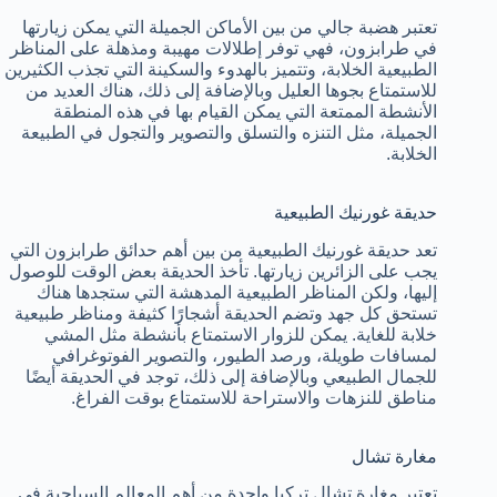
تعتبر هضبة جالي من بين الأماكن الجميلة التي يمكن زيارتها
في طرابزون، فهي توفر إطلالات مهيبة ومذهلة على المناظر
الطبيعية الخلابة، وتتميز بالهدوء والسكينة التي تجذب الكثيرين
للاستمتاع بجوها العليل وبالإضافة إلى ذلك، هناك العديد من
الأنشطة الممتعة التي يمكن القيام بها في هذه المنطقة
الجميلة، مثل التنزه والتسلق والتصوير والتجول في الطبيعة
الخلابة.
حديقة غورنيك الطبيعية
تعد حديقة غورنيك الطبيعية من بين أهم حدائق طرابزون التي
يجب على الزائرين زيارتها. تأخذ الحديقة بعض الوقت للوصول
إليها، ولكن المناظر الطبيعية المدهشة التي ستجدها هناك
تستحق كل جهد وتضم الحديقة أشجارًا كثيفة ومناظر طبيعية
خلابة للغاية. يمكن للزوار الاستمتاع بأنشطة مثل المشي
لمسافات طويلة، ورصد الطيور، والتصوير الفوتوغرافي
للجمال الطبيعي وبالإضافة إلى ذلك، توجد في الحديقة أيضًا
مناطق للنزهات والاستراحة للاستمتاع بوقت الفراغ.
مغارة تشال
تعتبر مغارة تشال تركيا واحدة من أهم المعالم السياحية في