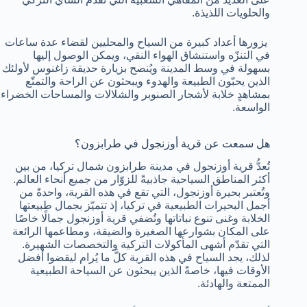
والحلويات اللذيذة.
يزورها أعداد كبيرة من السياح والمحليين لقضاء عدة ساعات
في التنزّه واستنشاق الهواء النقي، ويمكن الوصول إليها
بسهولة في وسط المدينة ويُنصح بزيارة حديقة زاغنوس لأولئك
الذين يحبّون الطبيعة والهدوء ويبحثون عن الراحة والتمتّع
بمشاهدٍ خلابة لأشجار الصنوبر والشلالات والمساحات الخضراء
الواسعة.
هل سمعت عن قرية أوزنجول في طرابزون؟
تُعدُّ قرية أوزنجول في مدينة طرابزون شمال تركيا، من بين
أكثر المناطق السياحية جاذبيةً للزوّار من جميع أنحاء العالم.
وتُعتبر بحيرة أوزنجول، التي تقع في هذه القرية، واحدةً من
أجمل البحيرات الطبيعية في تركيا، إذ تتميّز بجمال طبيعتها
الخلابة وغنى تنوع نباتاتها وتُضفي قرية أوزنجول جمالًا خاصًا
على المكان بشوارعها الصغيرة والضيقة، ومطاعمها الرائعة
التي تقدّم أشهى المأكولات التركية والتخصصات الشهيرة.
لذلك، يجد السياح في هذه القرية كلَّ ما يُرام ليقضوا أفضل
الأوقات فيها، خاصةً الذين يبحثون عن السياحة الطبيعية
الممتعة والهادئة.