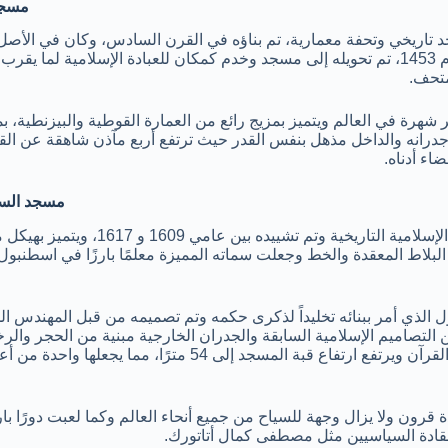
مسجد
 تاريخي وتحفة معمارية، تم بناؤه في القرن السادس، وكان في الأصل
كثر شهرة في العالم ويتميز بمزيج رائع من العمارة القوطية والبيزنطية، ب
جدرانه والداخل مذهل بنفس القدر حيث ترتفع أربع مآذن شاهقة عن القب
ضاء أدناه.
مسجد السل
مسجد السلطان أحمد، هو مثال بارز على العمارة الإسلامية التاريخية وتم تشي
بلاط المعقدة والخط وجعلت سماته المميزة معلمًا بارزًا في اسطنبول 
 الذي أمر ببنائه تخليداً لذكرى حكمه وتم تصميمه من قبل المهندس ا
 التصاميم الإسلامية السابقة والجدران الخارجية مبنية من الحجر والرخا
تزيين الجزء الداخلي ببلاط إزنيق وآيات خطية من القرآن ويرتفع ارتفاع قبة المسجد إلى 54 مترًا، 
 قرون ولا يزال وجهة للسياح من جميع أنحاء العالم وكما لعبت دورًا بار
 للقادة السياسيين مثل مصطفى كمال أتاتورك.