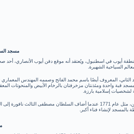
مسجد السل
ة أيوب في اسطنبول، ويُعتقد أنه موقع دفن أيوب الأنصاري، أحد صحا
الم السياحية الشهيرة.
قبل السلطان محمد الثاني، المعروف أيضًا باسم محمد الفاتح وصممه المهندس المعماري
سجد قبة واحدة ومئذنتان مزخرفتان بالرخام الأبيض والمنحوتات المعق
 لشخصيات إسلامية بارزة.
خضع المسجد للعديد من التجديدات على مر السنين، مثل عام 1771 عندما أضاف السلطان مصطفى الثالث نافو
مس