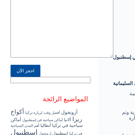
ي إسطنبول
لسليمانية
مة
المواضيع الرائجة
أكواخ
أزونجول
ازاته المعمارية وتم
أفضل وقت لزيارة تركيا
رة
ريزا
أماكن
ألانيا
أماكن سياحية في إسطنبول
سياحية في تركيا
أنطاليا
أهم المدن السياحية
اسطنبول
إسطنبول
في تركيا
ازونجول