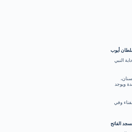
طان أيوب
بة النبي
 سنان،
دة ويوجد
رة إلى الفناء وفي
جد الفاتح