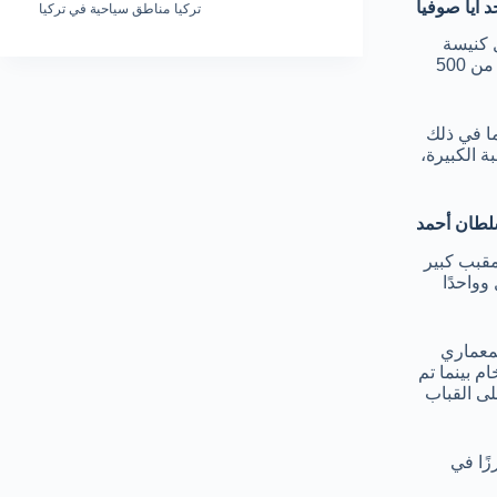
 آيا صوفيا
تركيا
مناطق سياحية في تركيا
 كنيسة
مسيحية وخدم ككنيسة لمدة تسعة قرون وفي عام 1453، تم تحويله إلى مسجد وخدم كمكان للعبادة الإسلامية لما يقرب من 500
ما في ذلك
ة الكبيرة،
طان أحمد
يده بين عامي 1609 و 1617، ويتميز بهيكل مقبب كبير
وواحدًا
لمعماري
م بينما تم
مما يجعلها واحدة من أعلى القباب
زًا في