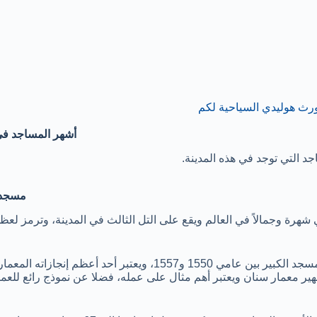
رث هوليدي السياحية لكم
أشهر المساجد ف
د التي توجد في هذه المدينة.
مسجد ا
 شهرة وجمالاً في العالم ويقع على التل الثالث في المدينة، وترمز لعظ
بتكليف من السلطان سليمان الأول، تم بناء هذا المسجد الكبير بين عامي 1550 و1557، ويعتبر أحد أعظم إنج
ر معمار سنان ويعتبر أهم مثال على عمله، فضلا عن نموذج رائع للعما