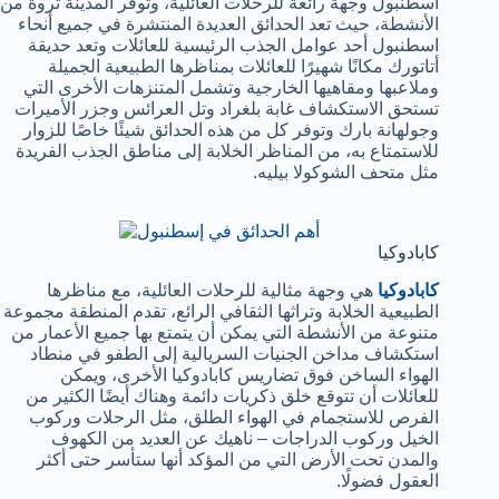
اسطنبول وجهة رائعة للرحلات العائلية، وتوفر المدينة ثروة من
الأنشطة، حيث تعد الحدائق العديدة المنتشرة في جميع أنحاء
اسطنبول أحد عوامل الجذب الرئيسية للعائلات وتعد حديقة
أتاتورك مكانًا شهيرًا للعائلات بمناظرها الطبيعية الجميلة
وملاعبها ومقاهيها الخارجية وتشمل المتنزهات الأخرى التي
تستحق الاستكشاف غابة بلغراد وتل العرائس وجزر الأميرات
وجولهانة بارك وتوفر كل من هذه الحدائق شيئًا خاصًا للزوار
للاستمتاع به، من المناظر الخلابة إلى مناطق الجذب الفريدة
مثل متحف الشوكولا بيليه.
كابادوكيا
كابادوكيا
هي وجهة مثالية للرحلات العائلية، مع مناظرها
الطبيعية الخلابة وتراثها الثقافي الرائع، تقدم المنطقة مجموعة
متنوعة من الأنشطة التي يمكن أن يتمتع بها جميع الأعمار من
استكشاف مداخن الجنيات السريالية إلى الطفو في منطاد
الهواء الساخن فوق تضاريس كابادوكيا الأخرى، ويمكن
للعائلات أن تتوقع خلق ذكريات دائمة وهناك أيضًا الكثير من
الفرص للاستجمام في الهواء الطلق، مثل الرحلات وركوب
الخيل وركوب الدراجات – ناهيك عن العديد من الكهوف
والمدن تحت الأرض التي من المؤكد أنها ستأسر حتى أكثر
العقول فضولًا.