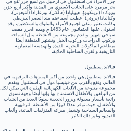
جزر الأمراء في اسطنبول هي أرخبيل من تسع جزر تقع في
بحر مرمرة على الجانب الآسيوي من المدينة وأكبر أربع جزر،
بويوكادا (برينكيبو)، هيبيليادا (هالكي)، بورغازادا (أنتيغوني)،
وكناليادا (بروتي) أعطيت أسماءهم منذ العصر البيزنطي
وكانت تعتبر منفى لجميع الأمراء والملوك والسلاطين، وقد
استولى عليها العثمانيون عام 1453 م وهذه الجزر مقصد
سياحي شهير، وتقدم مجموعة من الأنشطة مثل السباحة
وركوب الدراجات وركوب الخيل وتشتهر المنطقة أيضًا
بمطاعم المأكولات البحرية اللذيذة والهندسة المعمارية
التاريخية والقرى الساحلية الخلابة.
فيالاند إسطنبول
فيالاند اسطنبول هي واحدة من أكبر المتنزهات الترفيهية في
العالم، وتقع بالقرب من فينيسيا مول في اسطنبول ويقدم
مجموعة متنوعة من الألعاب الكهربائية المثيرة التي يمكن لكل
من البالغين والأطفال الاستمتاع بها وإنها أيضًا وجهة تسوق
رائعة بأسعار معقولة ويزور الحديقة سنويًا العديد من الشباب
والأطفال، حيث توفر عددًا كبيرًا من الأنشطة الترفيهية
والمعالم السياحية وتشمل ميزاته المنزلقات المائية، وألعاب
الفيديو، وغير ذلك الكثير.