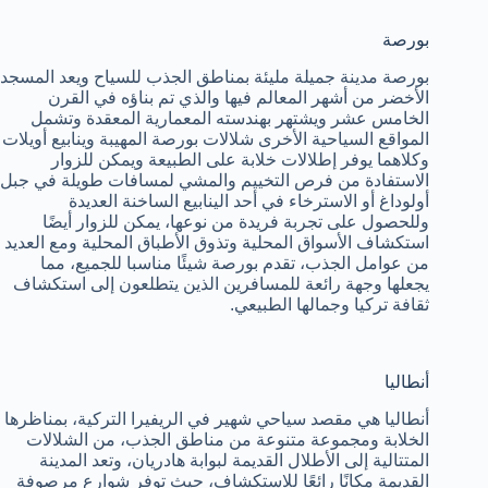
بورصة
بورصة مدينة جميلة مليئة بمناطق الجذب للسياح ويعد المسجد
الأخضر من أشهر المعالم فيها والذي تم بناؤه في القرن
الخامس عشر ويشتهر بهندسته المعمارية المعقدة وتشمل
المواقع السياحية الأخرى شلالات بورصة المهيبة وينابيع أويلات
وكلاهما يوفر إطلالات خلابة على الطبيعة ويمكن للزوار
الاستفادة من فرص التخييم والمشي لمسافات طويلة في جبل
أولوداغ أو الاسترخاء في أحد الينابيع الساخنة العديدة
وللحصول على تجربة فريدة من نوعها، يمكن للزوار أيضًا
استكشاف الأسواق المحلية وتذوق الأطباق المحلية ومع العديد
من عوامل الجذب، تقدم بورصة شيئًا مناسبا للجميع، مما
يجعلها وجهة رائعة للمسافرين الذين يتطلعون إلى استكشاف
ثقافة تركيا وجمالها الطبيعي.
أنطاليا
أنطاليا هي مقصد سياحي شهير في الريفيرا التركية، بمناظرها
الخلابة ومجموعة متنوعة من مناطق الجذب، من الشلالات
المتتالية إلى الأطلال القديمة لبوابة هادريان، وتعد المدينة
القديمة مكانًا رائعًا للاستكشاف، حيث توفر شوارع مرصوفة