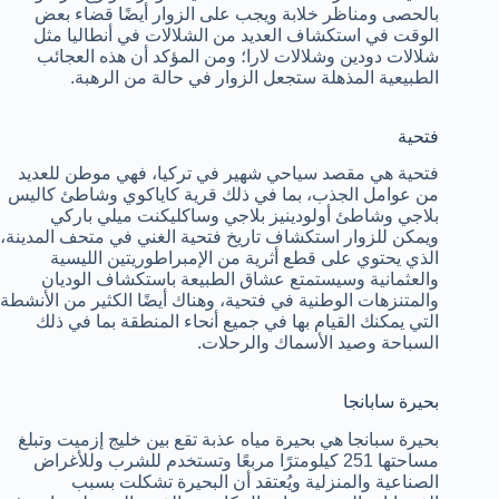
بالحصى ومناظر خلابة ويجب على الزوار أيضًا قضاء بعض
الوقت في استكشاف العديد من الشلالات في أنطاليا مثل
شلالات دودين وشلالات لارا؛ ومن المؤكد أن هذه العجائب
الطبيعية المذهلة ستجعل الزوار في حالة من الرهبة.
فتحية
فتحية هي مقصد سياحي شهير في تركيا، فهي موطن للعديد
من عوامل الجذب، بما في ذلك قرية كاياكوي وشاطئ كاليس
بلاجي وشاطئ أولودينيز بلاجي وساكليكنت ميلي باركي
ويمكن للزوار استكشاف تاريخ فتحية الغني في متحف المدينة،
الذي يحتوي على قطع أثرية من الإمبراطوريتين الليسية
والعثمانية وسيستمتع عشاق الطبيعة باستكشاف الوديان
والمتنزهات الوطنية في فتحية، وهناك أيضًا الكثير من الأنشطة
التي يمكنك القيام بها في جميع أنحاء المنطقة بما في ذلك
السباحة وصيد الأسماك والرحلات.
بحيرة سابانجا
بحيرة سبانجا هي بحيرة مياه عذبة تقع بين خليج إزميت وتبلغ
مساحتها 251 كيلومترًا مربعًا وتستخدم للشرب وللأغراض
الصناعية والمنزلية ويُعتقد أن البحيرة تشكلت بسبب