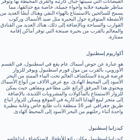
الفيضانات التي سببتها جبال كارتبه والقرى المحيطة بها وتوفر
مناظر طبيعية خلابة وأجواء جميلة، خاصة مع حدائقها، مما
يسمح للسائحين بالاستمتاع بالهواء النقي وهناك أيضًا العديد من
الأنشطة المتوفرة حول البحيرة مثل صيد الأسماك وركوب
القوارب والسباحة وبالإضافة إلى ذلك، هناك العديد من الفنادق
والمعالم بالقرب من بحيرة صبنجة التي توفر أماكن إقامة
ممتازة.
أكواريوم إسطنبول
هو عبارة عن حوض أسماك عام يقع في اسطنبول، في القسم
الأوروبي، بالقرب من مول فورم اسطنبول ويوفر للزوار
فرصة فريدة لاستكشاف العالم تحت الماء الممتد من البحر
الأسود إلى المحيط الهادئ، مع عرض الآلاف من أنواع الأسماك
ويحتوي هذا المرفق الرائع على مطاعم ومقاهي حيث يمكن
للزوار الاستمتاع بالمأكولات والمشروبات اللذيذة، بالإضافة
إلى متجر لبيع الهدايا التذكارية في الموقع ويمكن للزوار اتباع
طريق جغرافي عبر 16 منطقة ذات طابع خاص وغابة مطيرة
واحدة أثناء رحلتهم من البحر الأسود إلى المحيط الهادئ.
كيدزانيا إسطنبول
كيدزانيا اسطنبول مكان رائع للأطفال لاستكشاف إبداعاتهم