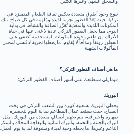
والسجق الشهي وغيرها الكثير.
تنوع وجود أطباق متعددة يعكس ثقافة الطعام المتميزة في
تركيا، حيث يُعَدُّ الفطور تجربة لذيذة ومُلَهِمة في كل صباح. تلك
المكونات اللذيذة والمغذية تُعَزِّز الطاقة والنشاط في بداية
اليوم، مما يجعل الفطور التركي عادة لا غنى عنها في حياة
الأتراك. إن طعم وجودة المكونات المستخدمة تُضفي على
الفطور رونقاً ومذاقاً لا يُقاوَم، ما يجعلها تجربة لا تُنسى لمحبي
المأكولات الشهية.
ما هي أصناف الفطور التركي؟
فيما يلي سنطلعك على أشهر أصناف الفطور التركي:
البوريك
يحظى البوريك بشعبية كبيرة بين الشعب التركي في وقت
الصباح، حيث يستعد عمال المطاعم ببداية اليوم لتحضيره
بمهارة واحترافية، يتم تجهيز أصنافٍ متعددة من البوريك، مثل
البرك بالجبنة واللحمة، والبرك المائية والبغاجة المحلاة بالسكر
الناعم وغيرها، ما يجعله وجبة لذيذة ومشوقة لبداية يوم العمل.