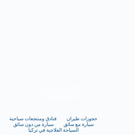
in
**
@
***********
ay.com
+90 (531) 9229 846
+90 (538) 4605 138
حجوزات طيران
فنادق ومنتجعات سياحية
سيارة مع سائق
سيارة من دون سائق
السياحة العلاجية في تركيا