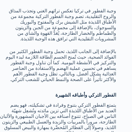
وجبة الفطور في تركيا تعكس تراثهم الغني وتجذب المذاق
والروح التقليدية، تضم وجبة الفطور التركية مجموعة من
الأطباق اللذيذة مثل الشيش برك والمفتوح والبوريك
والسوجوك، بالإضافة إلى مجموعة من الجبن والزيتون
والطماطم والخضار الطازجة، يُعَدُّ القهوة والشاي من
المشروبات التقليدية التي ترافق هذه الوجبة اللذيذة.
بالإضافة إلى الجانب اللذيذ، تحمل وجبة الفطور الكثير من
الفوائد الصحية، حيث تُمنح الجسم الطاقة اللازمة لبدء اليوم
والتركيز في الأنشطة اليومية. كما أن تناول وجبة الفطور
يساهم في تحسين عملية الهضم والاستفادة من العناصر
الغذائية بشكل أفضل. وبالتالي، تظل وجبة الفطور الأهم
والأكثر تأثيراً على الصحة والنمط الحياتي للشعب التركي.
الفطور التركي وأطباقه الشهيرة
يتمتع الفطور التركي بتنوع وفرادة في تشكيلته، فهو يضم
العديد من الأطباق اللذيذة التي تزين مائدته وتُشعِل شهيّة
الناس في الصباح، تتنوع أصنافه بين الأجبان المشهورة والألبان
الطازجة، مروراً بالمربيات والزبدة والعسل الطبيعي والزيتون
اللذيذ، وصولاً إلى الفطائر المُحضَّرة بمهارة والبيض المسلوق