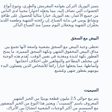
يتميز البوريك التركي بقوامه المقرمش والطري، وتنوع أنواع
الحشوات التي تضاف إليه، مما يجعله اختياراً محبباً لدى الناس
من جميع الأعمار، يعد البوريك خياراً مثالياً للحصول على طاقةٍ
ونشاطٍ يومي في بداية الصباح. إن رائحته الشهية وطعمه اللذيذ
يحفِّزان الشهية ويجعلان اليوم مميزاً منذ الصباح الباكر.
البيض مع السجق
تحظى وجبة البيض مع السجق بشعبية واسعة لأنها تجمع بين
مذاق البيض المخفوق الشهي ونكهة السجق المميزة، ما يمنح
الفطور نكهة لذيذة ومغذية في نفس الوقت. تُقدم هذه الوجبة
في مختلف المطاعم والمقاهي على اختلاف أحجامها
وأنماطها، مما يجعلها خياراً رائعاً للأشخاص الذين يفضلون البدء
بيومهم بفطور شهي ومُشبع.
السيميت
يتم بيع حوالي 2.5 مليون قطعة يوميًا من الخبز الشهير
المعروف باسم “السميت”، ويعتبر هذا النوع من الخبز المضفور
مع السمسم من أكثر الوجبات الشعبية انتشارًا بين الأتراك،