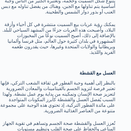
يتنوع شكل السميت وحجمه، وتعتبره الكثير من الناس وجبة
أساسية يتم تناولها مع الجبن، وهناك من يفضل تناوله مع دبس
العنب أو بذور دوار الشمس والطحينة.
يمكنك رؤية عربات بيع السميت منتشرة في كل أحياء وأزقة
البلاد، وأصبحت هذه العربات جزءًا من المشهد السياحي للبلد.
بالإضافة إلى ذلك، أصبح السميت نوعًا من المخبوزات
المشهورة في بلدان كثيرة حول العالم، مثل فرنسا وألمانيا
وبريطانيا والولايات المتحدة وغيرها، حيث يقدرون طعمه
الفريد واللذيذ.
العسل مع القشطة
بالنظر إلى أهمية وجبة الفطور في ثقافة الشعب التركي، فإنها
تعتبر فرصة لتزويد الجسم بالفيتامينات والمعادن الضرورية
لتعزيز صحة الإنسان وتمكينه من بداية يوم عمل نشطة. ولهذا
السبب يُفضل العسل والقشطة كأبرز المكونات المتواجدة
على مائدة الفطور التركية، إذ تحتوي هذه الوجبة على مجموعة
متنوعة من العناصر الغذائية الضرورية.
تُعزز العسل والقشطة صحة الجسم وتساهم في تقوية الجهاز
المناعي والحفاظ على صحة القلب وتنظيم مستويات