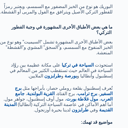
البوريك هو نوع من الخبز المضفور مع السمسم، ويعتبر رمزاً
للفطور التركي الأصيل ويترافق مع الفول والمربى أو القشطة.
ما هي بعض الأطباق الأخرى المشهورة في وجبة الفطور
التركي؟
بعض الأطباق الأخرى المشهورة تشمل “السيميت” وهو نوع من
الخبز المنفوخ مع السمسم، و”السجق” المشوي و”القشطة”
المنعشة.
استحوذت
السياحة في تركيا
على مكانة عظيمة بين روَّاد
السياحة في العالم حيث تستقطب الكثير من المعالم في
إسطنبول وأنطاليا و
بورصة
و
طرابزون
الملايين.
تُعرف إسطنبول بقلعة روملي حصار، بأبراجها مثل
برج
السفير
،
برج ترامب
، برج الفتاة،
القرية البولندية
،
جامع
العرب
،
مول غلاطة بورت
، مول أوف إسطنبول، جواهر مول.
أما أهم الأماكن في عاصمة السياحة التركية (أنطاليا)
المدينة
القديمة
وفي
طرابزون
لدينا بحيرة أوزنجول.
:مواضيع قد تهمك