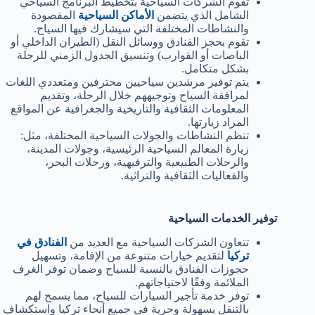
تقوم الشركات السياحية بتخطيط البرنامج السياحي
الشامل الذي يتضمن
الأماكن السياحية
المقصودة
والنشاطات المختلفة التي سيشارك فيها السياح.
تقوم بحجز الفنادق ووسائل النقل (الطيران الداخلي أو
الباصات أو القوارب) وتنسيق الجدول الزمني للرحلة
بشكل متكامل.
يتم توفير مرشدين سياحيين محترفين ومتعددي اللغات
لمرافقة السياح وتوجيههم خلال الرحلة، وتقديم
المعلومات الثقافية والتاريخية والجغرافية عن المواقع
المراد زيارتها.
تنظم النشاطات والجولات السياحية المختلفة، مثل:
زيارة المعالم السياحية الرئيسية، وجولات المدينة،
والرحلات الطبيعية والترفيهية، ورحلات البحر،
والفعاليات الثقافية والتراثية.
توفير الخدمات السياحية
تتعاون الشركات السياحية مع العديد من
الفنادق في
تركيا
لتقديم خيارات متنوعة من الإقامة، وتسهيل
حجوزات الفنادق بالنسبة للسياح وضمان توفر الغرف
الملائمة وفقًا لاحتياجاتهم.
توفر خدمة تأجير السيارات للسياح، مما يسمح لهم
بالتنقل بسهولة وحرية في جميع أنحاء تركيا واستكشاف