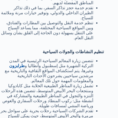
المناطق المفضلة لديهم.
تقدم خدمة حجز تذاكر السفر، بما في ذلك تذاكر
الطيران الداخلي والدولي، وتوفير خيارات مرنة وملائمة
للسياح.
تنظم خدمة النقل والتوصيل بين المطارات والفنادق،
وبين المواقع السياحية المختلفة، مما يساعد السياح
على التنقل بسهولة دون الحاجة إلى القلق بشأن وسائل
النقل العام.
تنظيم النشاطات والجولات السياحية
تتضمن زيارة المعالم السياحية الرئيسية في المدن
التركية الشهيرة مثل إسطنبول وأنطاليا و
طرابزون
وغيرها، يتم استكشاف المواقع الثقافية والتاريخية مع
مرشدين سياحيين يشرحون الأحداث التاريخية
والمعلومات المهمة حول تلك المعالم.
تشمل زيارة المناظر الطبيعية الخلابة مثل كابادوكيا
ومنتجعات البحر الأبيض المتوسط، تتضمن هذه الرحلات
التنزه والتجول في المناظر الطبيعية والمشاركة في
أنشطة مثل: ركوب المنطاد ورحلات السفاري والغوص
ورياضة المشي لمسافات طويلة.
تقدم الشركات السياحية رحلات بحرية على سواحل بحر
مرمرة والبحر الأبيض المتوسط، حيث يمكن للسياح