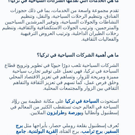
ما هي الخدمات التي تقدمها الشركات السياحية في تركيا؟
تقدم مجموعة واسعة من الخدمات، بما في ذلك حجوزات
الفنادق، وتنظيم الرحلات السياحية، والنقل، وتنظيم
النشاطات والجولات السياحية، وتوفير المرشدين السياحيين
والمترجمين، وترتيب الجولات الاستكشافية والثقافية، وتنظيم
رحلات الطيران الداخلية، وترتيب العروض الترفيهية
والفعاليات الثقافية.
ما هي أهمية الشركات السياحية في تركيا؟
الشركات السياحية تلعب دورًا حيويًا في تطوير وترويج قطاع
السياحة في تركيا، فهي تعمل على توفير تجارب سياحية
مميزة ومريحة للزوار، وتساهم في تعزيز الاقتصاد المحلي
وخلق فرص عمل، كما تسهم في تعزيز الثقافة والتفاهم
الثقافي بين الزوار والمجتمعات المحلية.
استحوذت
السياحة في تركيا
على مكانة عظيمة بين روَّاد
السياحة في العالم حيث تستقطب الكثير من المعالم في
إسطنبول وأنطاليا و
بورصة
و
طرابزون
الملايين.
تُعرف إسطنبول بقلعة روملي حصار، بأبراجها مثل
برج
السفير
،
برج ترامب
، برج الفتاة،
القرية البولندية
،
جامع